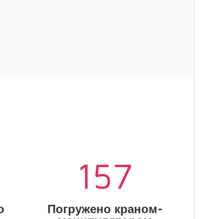
158
о
Погружено краном-