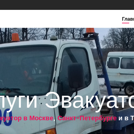
Глав
луги Эвакуат
куатор в Москве
,
Санкт-Петербурге
и в 