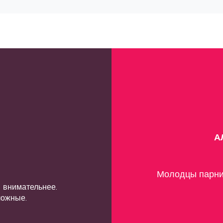
Спасибо за 
растерялась.
жно смотреть
лённый чувак на
 из сугроба