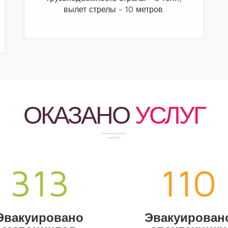
вылет стрелы - 10 метров.
ОКАЗАНО
УСЛУГ
315
111
Эвакуировано
Эвакуирован