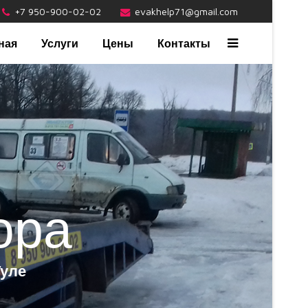
+7 950-900-02-02
evakhelp71@gmail.com
ная
Услуги
Цены
Контакты
ора
Туле