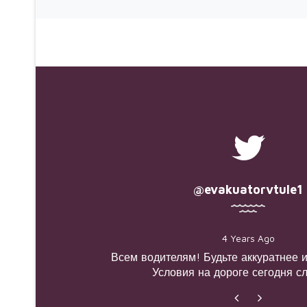
@evakuatorvtule1
4 Years Ago
Четвёртое зрелище, на которое мо
бесконечно - как молодой целеустрем
летней резине пытается выбраться